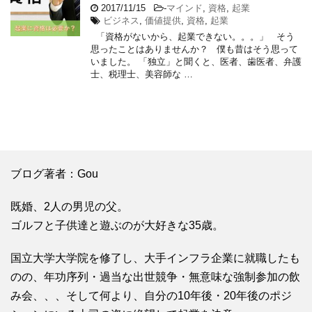
2017/11/15
-
マインド
,
資格
,
起業
ビジネス
,
価値提供
,
資格
,
起業
「資格がないから、起業できない。。。」 そう
思ったことはありませんか？ 僕も昔はそう思って
いました。 「独立」と聞くと、医者、歯医者、弁護
士、税理士、美容師な …
ブログ著者：Gou
既婚、2人の男児の父。
ゴルフと子供達と遊ぶのが大好きな35歳。
国立大学大学院を修了し、大手インフラ企業に就職したも
のの、年功序列・過当な出世競争・無意味な強制参加の飲
み会、、、そして何より、自分の10年後・20年後のポジ