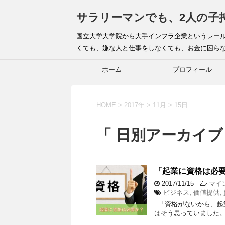
サラリーマンでも、2人の子
国立大学大学院から大手インフラ企業というレー
くても、嫌な人と仕事をしなくても、お金に困ら
ホーム
プロフィール
HOME
>
2017年
>
11月
>
15日
「 日別アーカイブ：
「起業に資格は必
2017/11/15
-
マイ
ビジネス
,
価値提供
,
「資格がないから、起
はそう思っていました。
…