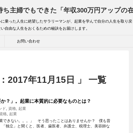
持ち主婦でもできた「年収300万円アップの
ルに乗った人生に絶望したサラリーマンが、起業を学んで自分の人生を取り戻
ない自由な人生をおくるための秘訣をお届けします。
お問い合わせ
2017年11月15日 」 一覧
要か？」。起業に本質的に必要なものとは？
ンド
,
資格
,
起業
資格
,
起業
業できない。。。」 そう思ったことはありませんか？ 僕も昔
 「独立」と聞くと、医者、歯医者、弁護士、税理士、美容師な